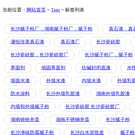
当前位置：
网站首页
>
Tags
>
标签列表
长沙腻子粉厂，湖南腻子粉厂，腻子粉
真石漆，真
潇恒佳美真石漆
真石漆厂
长沙瓷砖胶
长沙瓷砖胶，长沙瓷砖胶厂
长沙腻子粉厂，腻子粉
界面剂
地固界面剂
抗碱封闭底漆
水
墙面水漆
外墙水漆
内墙水漆
外墙乳
防水涂料
长沙外墙乳胶漆
湖南外墙乳胶漆
内墙和外墙腻子粉
长沙瓷砖胶 长沙瓷砖胶厂
湖南铸铁井盖
湖南不锈钢井盖
长沙腻子粉
长沙净味防霉腻子粉
长沙白水泥批发
腻子粉