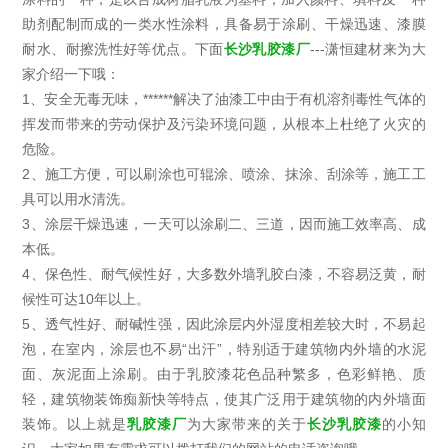
助剂配制而成的一类水性涂料，具备易于涂刷、干燥迅速、漆膜
耐水、耐擦洗性好等优点。下面
长沙乳胶漆厂
---潇恒建材来为大
家介绍一下哦：
1、安全无毒无味，******解决了油漆工中由于有机溶剂毒性气体的
挥发而带来的劳动保护及污染环境问题，从根本上杜绝了火灾的
危险。
2、施工方便，可以刷涂也可辊涂、喷涂、抹涂、刮涂等，施工工
具可以用水清洗。
3、涂层干燥迅速，一天可以涂刷二、三道，因而施工效率高、成
本低。
4、保色性、耐气候性好，大多数外墙乳胶白漆，不容易泛黄，耐
候性可达10年以上。
5、透气性好、耐碱性强，因此涂层内外湿度相差较大时，不易起
泡，在室内，涂层也不易“出汗”，特别适于建筑物内外墙的水泥
面、灰泥面上涂刷。由于乳胶漆花色品种繁多，色彩鲜艳、质
轻，建筑物装饰痴新快等特点，使其广泛用于建筑物的内外墙面
装饰。以上就是
乳胶漆
厂
为大家带来的关于
长沙乳胶漆
的小知