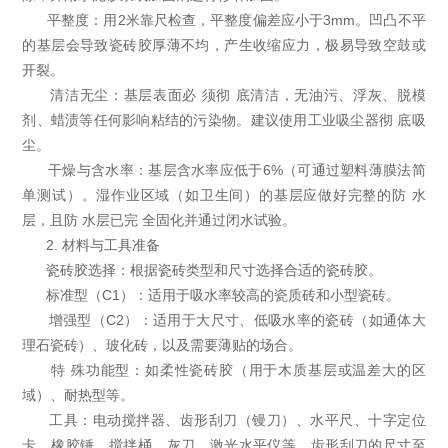
平整度：用2米靠尺检查，平整度偏差应小于3mm。凹凸不平
的基层会导致瓷砖胶厚薄不均，产生收缩应力，极易导致空鼓或
开裂。
清洁无尘：基层表面必 须彻 底清洁，无油污、浮灰、脱模
剂、蜡渍等任何影响粘结的污染物。建议使用工业吸尘器彻 底吸
尘。
干燥与含水率：基层含水率应低于6%（可通过塑料薄膜法简
单测试）。湿作业区域（如卫生间）的基层应做好完整的防 水
层，且防 水层已完 全固化并通过闭水试验。
2. 材料与工具准备
瓷砖胶选择：根据瓷砖类型和尺寸选择合适的瓷砖胶。
标准型（C1）：适用于吸水率较高的瓷质砖和小型瓷砖。
增强型（C2）：适用于大尺寸、低吸水率的瓷砖（如通体大
理石瓷砖）、玻化砖，以及需要薄贴的场合。
特 殊功能型：如柔性瓷砖胶（用于木质基层或温差大的区
域）、耐热型等。
工具：电动搅拌器、齿形刮刀（镘刀）、水平尺、十字定位
卡、橡胶锤、搅拌桶、灰刀、激光水平仪等。齿形刮刀的尺寸至