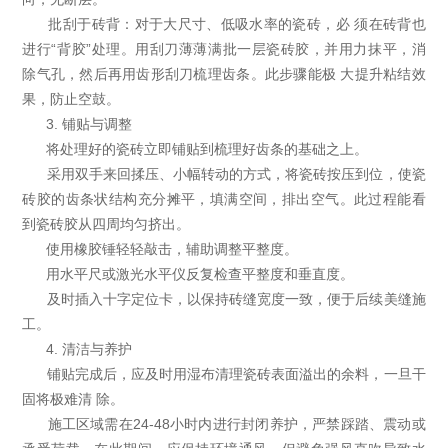
批刮于砖背：对于大尺寸、低吸水率的瓷砖，必 须在砖背也
进行“背胶”处理。用刮刀薄薄满批一层瓷砖胶，并用力抹平，消
除气孔，然后再用齿形刮刀梳理齿条。此步骤能极 大提升粘结效
果，防止空鼓。
3. 铺贴与调整
将处理好的瓷砖立即铺贴到梳理好齿条的基础之上。
采用双手来回揉压、小幅转动的方式，将瓷砖按压到位，使瓷
砖胶的齿条状结构充分摊平，填满空间，排出空气。此过程能看
到瓷砖胶从四周均匀挤出。
使用橡胶锤轻轻敲击，辅助调整平整度。
用水平尺或激光水平仪反复检查平整度和垂直度。
及时插入十字定位卡，以保持砖缝宽度一致，便于后续美缝施
工。
4. 清洁与养护
铺贴完成后，应及时用湿布清理瓷砖表面溢出的余料，一旦干
固将极难清 除。
施工区域需在24-48小时内进行封闭养护，严禁踩踏、震动或