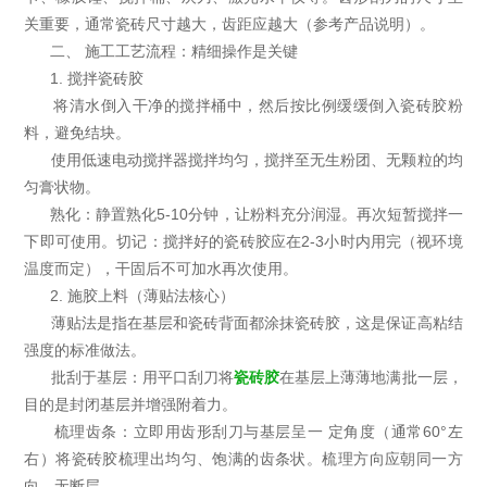
关重要，通常瓷砖尺寸越大，齿距应越大（参考产品说明）。
二、 施工工艺流程：精细操作是关键
1. 搅拌瓷砖胶
将清水倒入干净的搅拌桶中，然后按比例缓缓倒入瓷砖胶粉
料，避免结块。
使用低速电动搅拌器搅拌均匀，搅拌至无生粉团、无颗粒的均
匀膏状物。
熟化：静置熟化5-10分钟，让粉料充分润湿。再次短暂搅拌一
下即可使用。切记：搅拌好的瓷砖胶应在2-3小时内用完（视环境
温度而定），干固后不可加水再次使用。
2. 施胶上料（薄贴法核心）
薄贴法是指在基层和瓷砖背面都涂抹瓷砖胶，这是保证高粘结
强度的标准做法。
批刮于基层：用平口刮刀将
瓷砖胶
在基层上薄薄地满批一层，
目的是封闭基层并增强附着力。
梳理齿条：立即用齿形刮刀与基层呈一 定角度（通常60°左
右）将瓷砖胶梳理出均匀、饱满的齿条状。梳理方向应朝同一方
向，无断层。