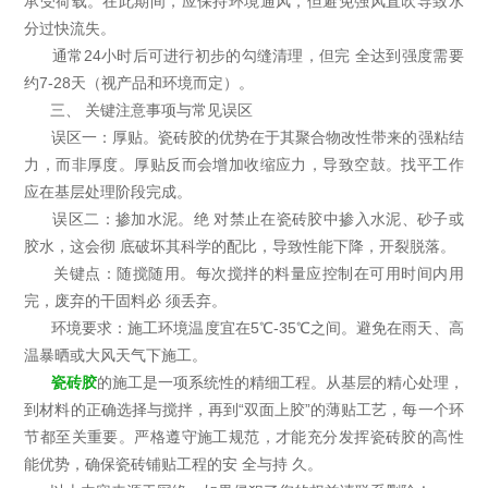
承受荷载。在此期间，应保持环境通风，但避免强风直吹导致水
分过快流失。
通常24小时后可进行初步的勾缝清理，但完 全达到强度需要
约7-28天（视产品和环境而定）。
三、 关键注意事项与常见误区
误区一：厚贴。瓷砖胶的优势在于其聚合物改性带来的强粘结
力，而非厚度。厚贴反而会增加收缩应力，导致空鼓。找平工作
应在基层处理阶段完成。
误区二：掺加水泥。绝 对禁止在瓷砖胶中掺入水泥、砂子或
胶水，这会彻 底破坏其科学的配比，导致性能下降，开裂脱落。
关键点：随搅随用。每次搅拌的料量应控制在可用时间内用
完，废弃的干固料必 须丢弃。
环境要求：施工环境温度宜在5℃-35℃之间。避免在雨天、高
温暴晒或大风天气下施工。
瓷砖胶
的施工是一项系统性的精细工程。从基层的精心处理，
到材料的正确选择与搅拌，再到“双面上胶”的薄贴工艺，每一个环
节都至关重要。严格遵守施工规范，才能充分发挥瓷砖胶的高性
能优势，确保瓷砖铺贴工程的安 全与持 久。