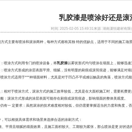
乳胶漆是喷涂好还是滚
时间: 2025-02-05 15:49:31来源: 湖南潇恒建
刷方式主要有喷涂和滚涂两种，每种方式都有其独 特的优缺点，适用于不同的施工场
高：喷涂方式利用专门的喷涂设备，将
乳胶漆
以雾状形式均匀喷涂在墙面上，能够迅速
果好：喷涂方式形成的涂层表面平滑、细腻，没有明显的刷痕或滚筒痕迹，能够满足对
：喷涂方式适用于***种墙面材料，尤其是对于凹凸不平或难以触及的角落，喷涂方式
率低：相对于喷涂方式，滚涂方式的施工效率较低，尤其是在大面积施工时，需要耗费更
果一般：滚涂方式形成的涂层表面可能存在刷痕或滚筒痕迹，影响墙面的整体美观度。
要求仍有一 定要求：虽然滚涂的技术难度相对较低，但仍需要掌握适当的力度和角度，
中，可以根据具体需求和场景来选择合适的涂刷方式：
 效、平滑且细腻的墙面效果，且施工面积较大、工期较为紧张，那么喷涂是更 好的选