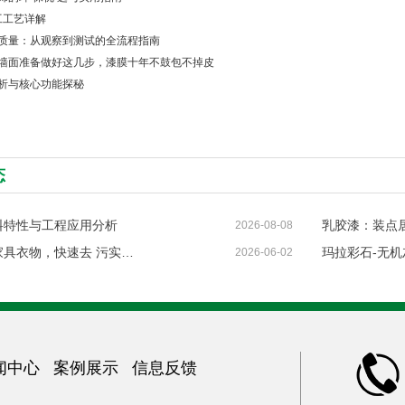
施工工艺详解
质量：从观察到测试的全流程指南
墙面准备做好这几步，漆膜十年不鼓包不掉皮
析与核心功能探秘
态
料特性与工程应用分析
乳胶漆：装点
2026-08-08
乳胶漆沾到家具衣物，快速去 污实用妙招
玛拉彩石-无
2026-06-02
闻中心
案例展示
信息反馈