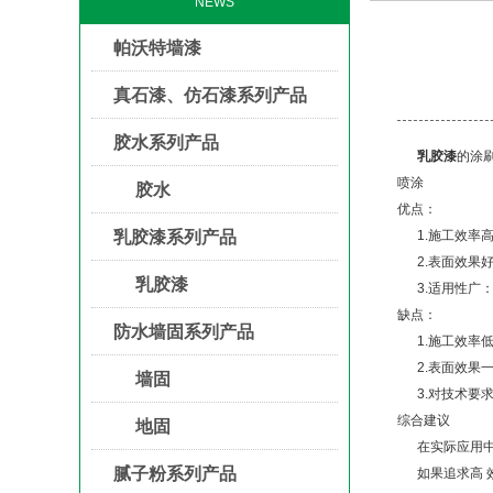
NEWS
帕沃特墙漆
真石漆、仿石漆系列产品
胶水系列产品
乳胶漆
的涂
喷涂
胶水
优点：
乳胶漆系列产品
1.施工效率
2.表面效
乳胶漆
3.适用性广
缺点：
防水墙固系列产品
1.施工效
2.表面效
墙固
3.对技术
综合建议
地固
在实际应用
腻子粉系列产品
如果追求高