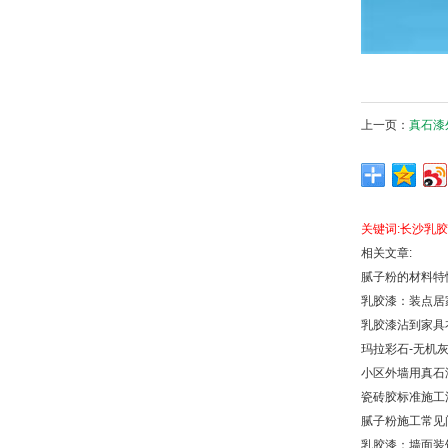
上一页：
真石漆
关键词:
长沙乳胶
相关文章:
腻子粉的材料特
乳胶漆：装点居
乳胶漆沾到家具
玛拉彩石-无机
小区外墙用真石
瓷砖胶标准施工
腻子粉施工常见
乳胶漆：墙面装