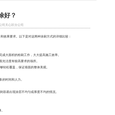
涂好？
材有限公司天心区分公司
景和效果要求。以下是对这两种涂刷方式的详细比较：
完成大面积的粉刷工作，大大提高施工效率。
墙面光洁度有较高要求的场所。
能够轻松覆盖，保证墙面的整体美观。
多的时间和人力。
否则容易出现涂层不均匀或厚度不均的情况。
择。