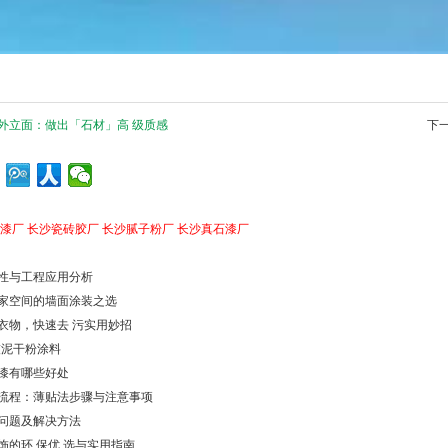
外立面：做出「石材」高 级质感
下
漆厂
长沙瓷砖胶厂
长沙腻子粉厂
长沙真石漆厂
性与工程应用分析
家空间的墙面涂装之选
衣物，快速去 污实用妙招
灰泥干粉涂料
漆有哪些好处
流程：薄贴法步骤与注意事项
问题及解决方法
饰的环 保优 选与实用指南